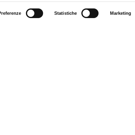
Preferenze
Statistiche
Marketing
Chi siamo
IP4FVG – EDIH
Trasformazione digitale
a Giulia,
Case Study
Servizi
stema Argo
, modello
 l’occupazione.
News