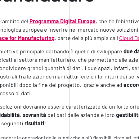
l’ambito del
Programma Digital Europe
, che ha l’obiettiv
nologica europea e inserire nel mercato nuove soluzioni d
ace for Manufacturing
, parte della più ampia call
Cloud D
biettivo principale dal bando è quello di sviluppare
due d
icati al settore manifatturiero, che permettano alle aziend
ondividere grandi quantità di dati. I due spazi, infatti, se
ustriali tra le aziende manifatturiere e i fornitori dei se
ponibili dopo la fine del progetto, grazie anche ad
accor
ccesso ai dati.
soluzioni dovranno essere caratterizzate da un forte orie
idabilità
,
sovranità
dei dati delle aziende e loro
gestibili
i seguenti
risultati
:
endere le operazioni della supply chain più flessibili, circolari, effi