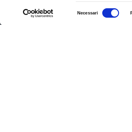
Selezione
Necessari
del
consenso
Il Digital Innovation Hub del Friuli Venezi
partner della rete europea degli
Edih
.
Il progetto è un asset strategico del
Si
industriale per lo sviluppo economico e