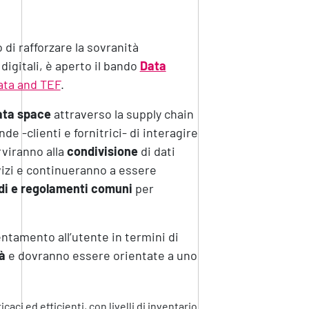
o di rafforzare la sovranità
igitali, è aperto il bando
Data
ata and TEF
.
ata space
attraverso la supply chain
e -clienti e fornitrici- di interagire
rviranno alla
condivisione
di dati
rvizi e continueranno a essere
di e regolamenti comuni
per
ntamento all’utente in termini di
tà
e dovranno essere orientate a uno
caci ed efficienti, con livelli di inventario