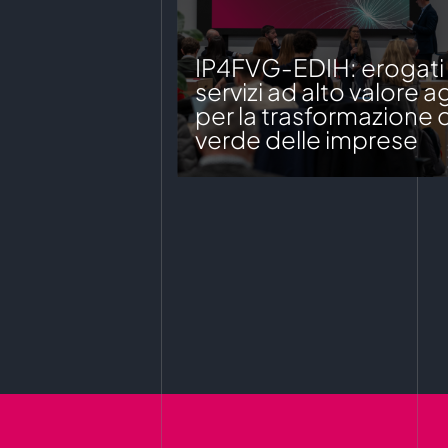
IP4FVG-EDIH: erogati o
servizi ad alto valore 
per la trasformazione d
verde delle imprese