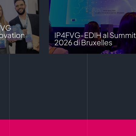
FVG
ovation
IP4FVG-EDIH al Summit
2026 di Bruxelles