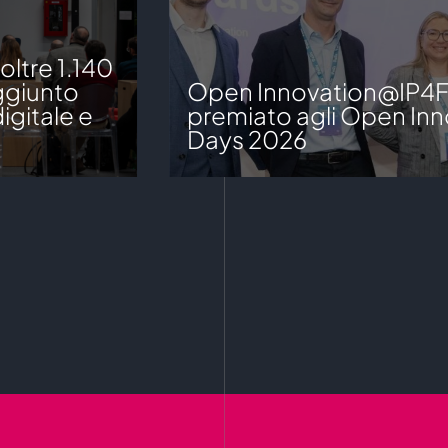
ltre 1.140
aggiunto
Open Innovation@IP4
igitale e
premiato agli Open Inn
Days 2026