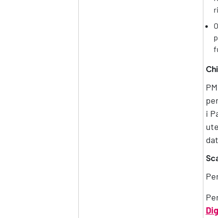
r
O
p
f
Chi
PMI
per
i P
ute
dat
Sca
Per
Per
Dig