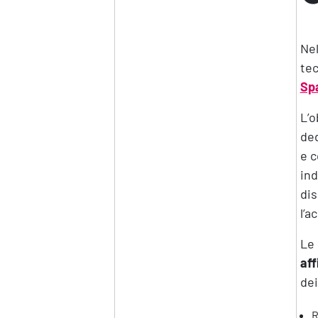
Nel
tec
Sp
L’o
ded
e c
ind
dis
l’a
Le 
aff
de
R