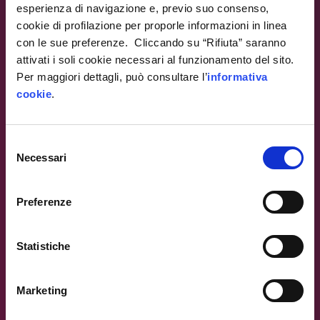
esperienza di navigazione e, previo suo consenso,
cookie di profilazione per proporle informazioni in linea
con le sue preferenze. Cliccando su “Rifiuta” saranno
attivati i soli cookie necessari al funzionamento del sito.
Per maggiori dettagli, può consultare l’
informativa
cookie
.
Warning
: Trying to access array offset on value of type
null in
/var/www/ip4fvg.it/html/wp-
content/themes/ip4fvg/index.php
on line
28
Selezione
Necessari
Warning
del
: Trying to access array offset on value of type null in
consenso
/var/www/ip4fvg.it/html/wp-
Preferenze
content/themes/ip4fvg/index.php
on line
35
Statistiche
Marketing
Warning
: Trying to access array offset on value of type null in