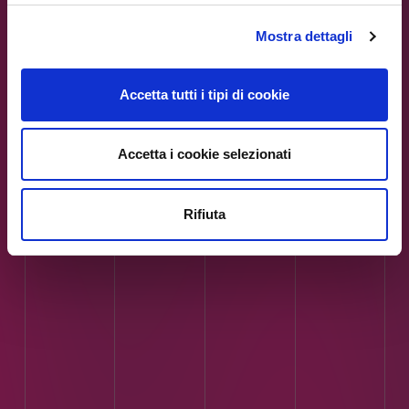
/var/www/ip4fvg.it/html/wp-
content/themes/ip4fvg/index.php
Mostra dettagli
on line
51
Accetta tutti i tipi di cookie
Accetta i cookie selezionati
Rifiuta