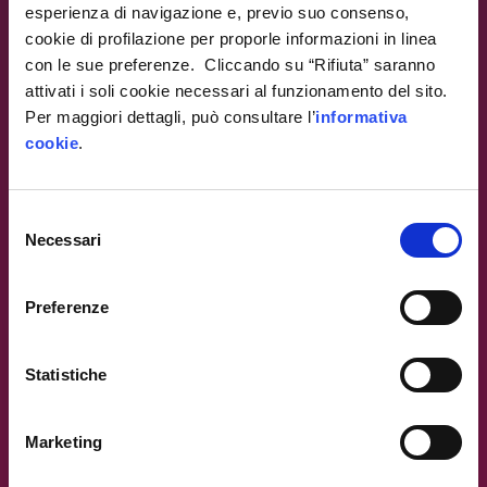
esperienza di navigazione e, previo suo consenso,
cookie di profilazione per proporle informazioni in linea
con le sue preferenze. Cliccando su “Rifiuta” saranno
attivati i soli cookie necessari al funzionamento del sito.
Per maggiori dettagli, può consultare l’
informativa
cookie
.
Warning
: Trying to access array offset on value of type
null in
/var/www/ip4fvg.it/html/wp-
content/themes/ip4fvg/index.php
on line
28
Selezione
Necessari
Warning
del
: Trying to access array offset on value of type null in
consenso
/var/www/ip4fvg.it/html/wp-
Preferenze
content/themes/ip4fvg/index.php
on line
35
Statistiche
Marketing
Warning
: Trying to access array offset on value of type null in