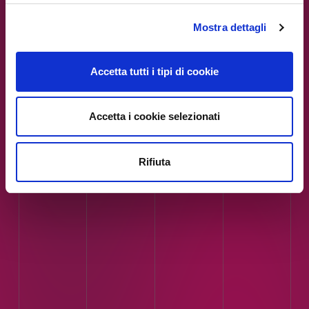
/var/www/ip4fvg.it/html/wp-
content/themes/ip4fvg/index.php
Mostra dettagli
on line
51
Accetta tutti i tipi di cookie
Accetta i cookie selezionati
Rifiuta