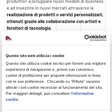
produttori a sviluppare nuovi modelli di business
e ad investire in nuovi mercati attraverso la
realizzazione di prodotti o servizi personalizzati,
ottenuti grazie alla collaborazione con artisti e
fornitori di tecnologia
.
A tal proposito, la prima open call
seleziona 8
consorzi composti da 3 soggetti ciascuno
(un’impresa beneficiaria, un artista e un provider
Questo sito web utilizza i cookie
tecnologico) per lo sviluppo e l’implementazione
Questo sito utilizza cookie tecnici per fornire una migliore
di nuove soluzioni che arricchiscano il portafoglio
esperienza di navigazione e, previo suo consenso,
di prodotti e servizi delle aziende manifatturiere.
cookie di profilazione per proporle informazioni in linea
Il programma include formazione, mentoring e
con le sue preferenze. Cliccando su “Rifiuta” saranno
accesso alle tecnologie. Ciascun consorzio
attivati i soli cookie necessari al funzionamento del sito.
riceverà fino a
200.000 euro di contributo
per 16
Per maggiori dettagli, può consultare l’
informativa
mesi di sperimentazioni.
cookie
.
Le proposte progettuali dovranno riguardare uno