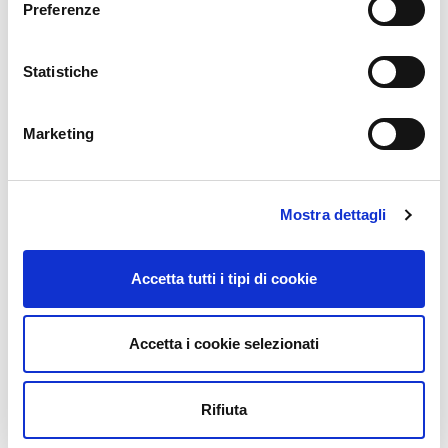
Preferenze
Statistiche
Modellazione e progettazione parametrica:
Marketing
uno sguardo al BIM.
Mostra dettagli
12 Settembre 2019
Accetta tutti i tipi di cookie
Accetta i cookie selezionati
Cantiere 4.0: presentazione dell’ “AEC
Rifiuta
HACKATHON @ Porto Vecchio”