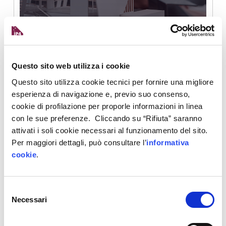
5 vantaggi del BIM nella progettazione edile
Questo sito web utilizza i cookie
21 Dicembre 2020
Questo sito utilizza cookie tecnici per fornire una migliore
esperienza di navigazione e, previo suo consenso,
cookie di profilazione per proporle informazioni in linea
con le sue preferenze. Cliccando su “Rifiuta” saranno
attivati i soli cookie necessari al funzionamento del sito.
Per maggiori dettagli, può consultare l’
informativa
Costruire in futuro – L’edilizia 4.0 tra dati e
cookie
.
sostenibilità
Selezione
Necessari
del
10 Febbraio 2020
consenso