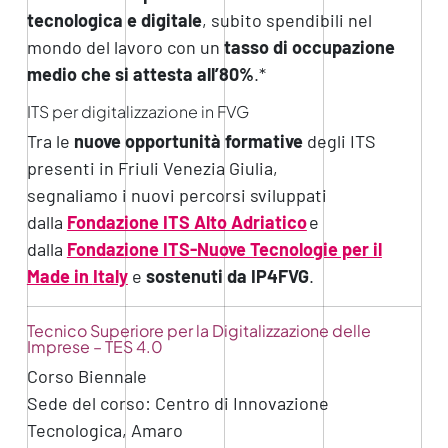
tecnologica e digitale
, subito spendibili nel
mondo del lavoro con un
t
asso di occupazione
medio che si attesta all’80%
.*
ITS per digitalizzazione in FVG
Tra le
nuove
opportunità formative
degli ITS
presenti in Friuli Venezia Giulia,
segnaliamo
i
nuovi
p
ercorsi sviluppati
dalla
Fondazione ITS Alto Adriatico
e
dall
a
Fondazione ITS-Nuove Tecnologie per il
Made in
Italy
e
sostenuti da IP4FVG
.
Tecnico Superiore per la Digitalizzazione delle
Imprese – TES 4.0
Corso Biennale
Sede del corso: Centro di Innovazione
Tecnologica, Amaro