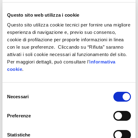
produttive.
Questo sito web utilizza i cookie
Carnia Industrial Park, per il biennio di avvio
Questo sito utilizza cookie tecnici per fornire una migliore
2021-2023 si farà carico della quota di iscrizione.
esperienza di navigazione e, previo suo consenso,
Pertanto, per i partecipanti
il corso è gratuito
.
cookie di profilazione per proporle informazioni in linea
con le sue preferenze. Cliccando su “Rifiuta” saranno
Il nodo IoT di IP4FVG metterà a disposizione degli
attivati i soli cookie necessari al funzionamento del sito.
studenti il proprio
living lab
(
scopri di più qui
).
Per maggiori dettagli, può consultare l’
informativa
cookie
.
Selezione di partecipazione al corso, seconda
sessione:
1 settembre 2021
Scadenza iscrizioni alla selezione:
31 agosto 2021
Selezione
Necessari
del
Selezione integrativa:
22 settembre 2021
consenso
Scadenza iscrizioni alla selezione:
20 settembre
Preferenze
2021
Statistiche