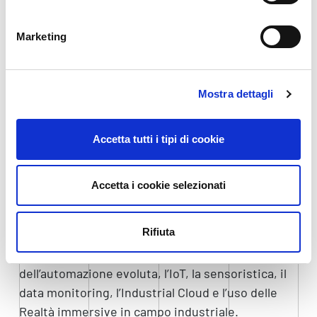
Visita il sito Tes4.0
Marketing
Le imprese interessate al progetto formativo che
intendono accogliere gli studenti in stage sono
invitate a compilare il form a questo
link
.
Mostra dettagli
Tecnico Superiore per l’Automazione dei Sistemi
Meccatronici – Smart Automation
Accetta tutti i tipi di cookie
Corso Biennale
Sede del corso: ISIS Arturo Malignani, Udine /
Fondazione MITS, Feletto Umberto (UD)
Accetta i cookie selezionati
Il nuovo corso MITS nasce come evoluzione del
Rifiuta
percorso “mechatronics and robotics”, con una
forte inclinazione verso il mondo digitale e
dell’automazione evoluta, l’IoT, la sensoristica, il
data monitoring, l’Industrial Cloud e l’uso delle
Realtà immersive in campo industriale.