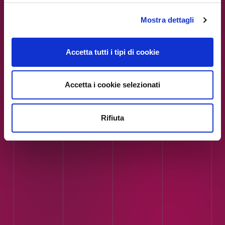
/var/www/ip4fvg.it/html/wp-
content/themes/ip4fvg/index.php
Mostra dettagli
on line
51
Accetta tutti i tipi di cookie
Accetta i cookie selezionati
Rifiuta