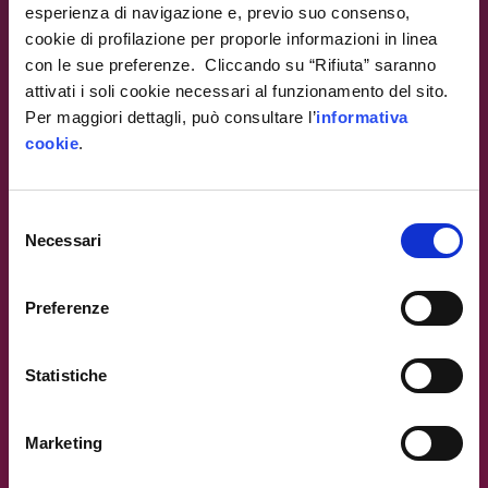
esperienza di navigazione e, previo suo consenso,
cookie di profilazione per proporle informazioni in linea
con le sue preferenze. Cliccando su “Rifiuta” saranno
attivati i soli cookie necessari al funzionamento del sito.
Per maggiori dettagli, può consultare l’
informativa
cookie
.
Warning
: Trying to access array offset on value of type
null in
/var/www/ip4fvg.it/html/wp-
content/themes/ip4fvg/index.php
on line
28
Selezione
Necessari
Warning
del
: Trying to access array offset on value of type null in
consenso
/var/www/ip4fvg.it/html/wp-
Preferenze
content/themes/ip4fvg/index.php
on line
35
Statistiche
Marketing
Warning
: Trying to access array offset on value of type null in